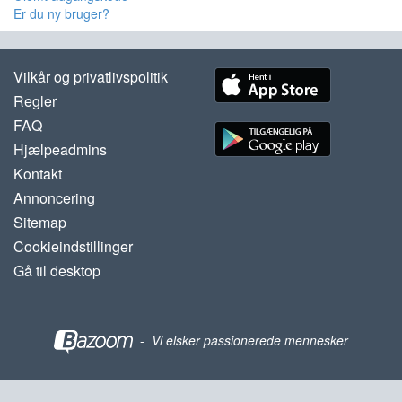
Er du ny bruger?
Vilkår og privatlivspolitik
Regler
FAQ
Hjælpeadmins
Kontakt
Annoncering
Sitemap
Cookieindstillinger
Gå til desktop
-
Vi elsker passionerede mennesker