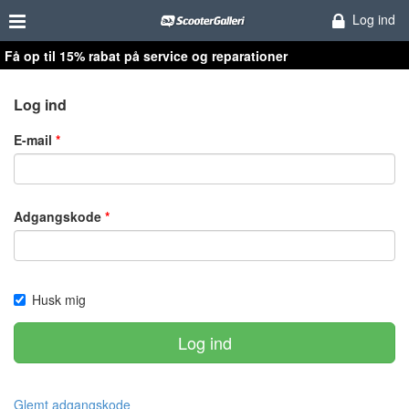
Log ind
Få op til 15% rabat på service og reparationer
Log ind
E-mail
Adgangskode
Husk mig
Log ind
Glemt adgangskode