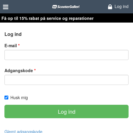
Log ind
Få op til 15% rabat på service og reparationer
Log ind
E-mail
Adgangskode
Husk mig
Log ind
Glemt adgangskode