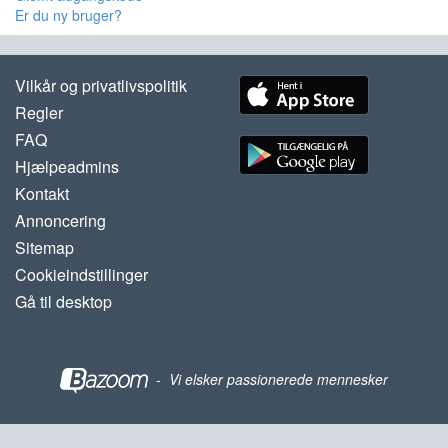
Er du ny bruger?
Vilkår og privatlivspolitik
Regler
FAQ
Hjælpeadmins
Kontakt
Annoncering
Sitemap
Cookieindstillinger
Gå til desktop
-
Vi elsker passionerede mennesker