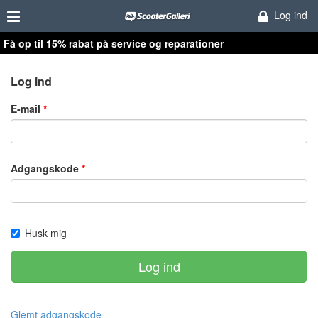
Log ind
Få op til 15% rabat på service og reparationer
Log ind
E-mail
Adgangskode
Husk mig
Log ind
Glemt adgangskode