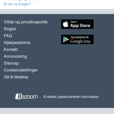
Er du ny bruger?
Vilkår og privatlivspolitik
Regler
FAQ
Hjælpeadmins
Kontakt
Annoncering
Sitemap
Cookieindstillinger
Gå til desktop
-
Vi elsker passionerede mennesker