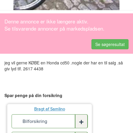
Denne annonce er ikke længere aktiv.
Se tilsvarende annoncer på markedspladsen.
Se søgeresultat
jeg vil gerne KØBE en Honda cd50 .nogle der har en til salg .så
giv lyd tlf. 2617 4438
Spar penge på din forsikring