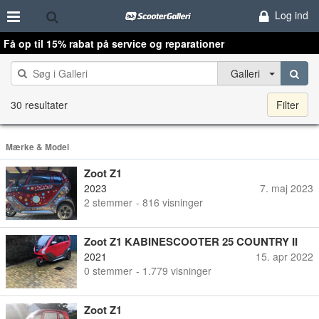
Log ind
Få op til 15% rabat på service og reparationer
Galleri
30 resultater
Filter
Mærke & Model
Zoot Z1
2023
7. maj 2023
2
stemmer
- 816 visninger
Zoot Z1 KABINESCOOTER 25 COUNTRY II
2021
15. apr 2022
0
stemmer
- 1.779 visninger
Zoot Z1