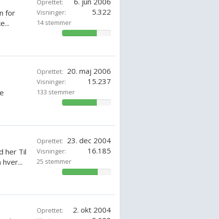
6. jun 2006
Oprettet:
5.322
n for
Visninger:
...
14 stemmer
71.42857142857143%
20. maj 2006
Oprettet:
15.237
Visninger:
ve
133 stemmer
71.42857142857143%
23. dec 2004
Oprettet:
16.185
 her Til
Visninger:
hver...
25 stemmer
73.71428571428572%
2. okt 2004
Oprettet: