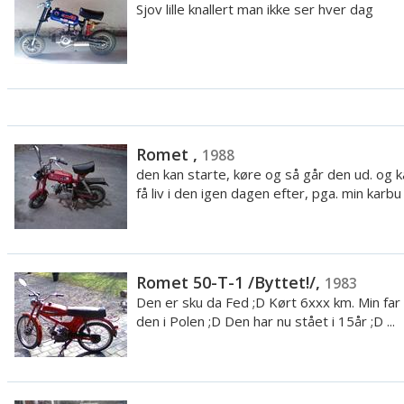
Sjov lille knallert man ikke ser hver dag
Romet ,
1988
den kan starte, køre og så går den ud. og k
få liv i den igen dagen efter, pga. min karbu i
Romet 50-T-1 /Byttet!/,
1983
Den er sku da Fed ;D Kørt 6xxx km. Min fa
den i Polen ;D Den har nu stået i 15år ;D ...