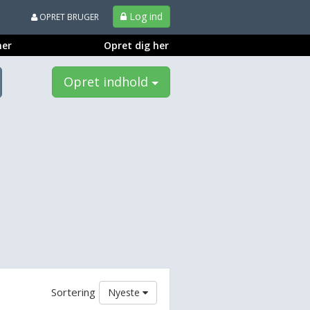
Log ind
OPRET BRUGER
ner
Opret dig her
Opret indhold
Sortering
Nyeste