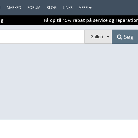
I
MARKED
FORUM
BLOG
LINKS
MERE
ng
Få op til 15% rabat på service og reparatio
Søg
Galleri