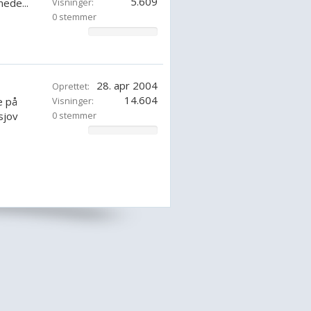
5.609
nede...
Visninger:
0 stemmer
0%
28. apr 2004
Oprettet:
14.604
e på
Visninger:
sjov
0 stemmer
0%