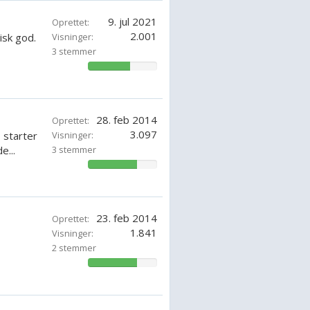
9. jul 2021
Oprettet:
2.001
isk god.
Visninger:
3 stemmer
61.90476414285715%
28. feb 2014
Oprettet:
3.097
s starter
Visninger:
e...
3 stemmer
71.42857142857143%
23. feb 2014
Oprettet:
1.841
Visninger:
2 stemmer
71.42857142857143%