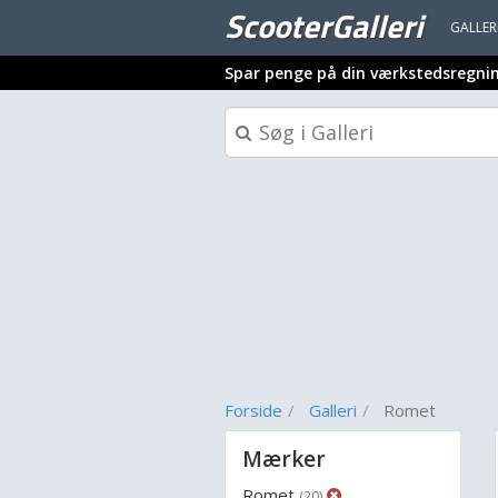
ScooterGalleri
GALLER
Spar penge på din værkstedsregni
Forside
Galleri
Romet
Mærker
Romet
(20)