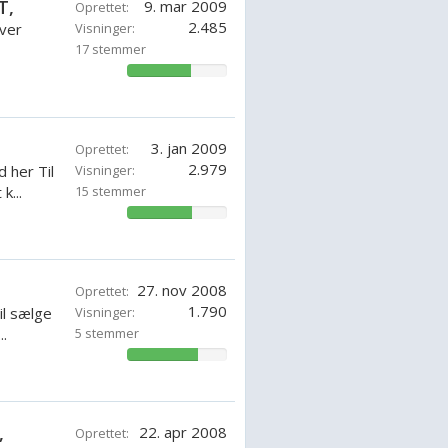
T,
9. mar 2009
Oprettet:
2.485
iver
Visninger:
17 stemmer
64.70588571428571%
3. jan 2009
Oprettet:
2.979
 her Til
Visninger:
k...
15 stemmer
65.71428571428571%
27. nov 2008
Oprettet:
1.790
il sælge
Visninger:
..
5 stemmer
71.42857142857143%
,
22. apr 2008
Oprettet: