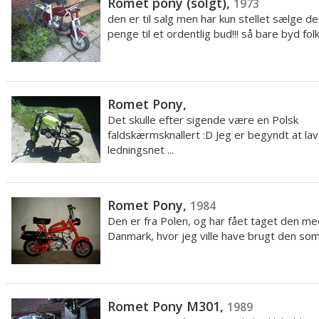
Romet pony (solgt),
1973
den er til salg men har kun stellet sælge de
penge til et ordentlig bud!!! så bare byd folke
Romet Pony,
Det skulle efter sigende være en Polsk
faldskærmsknallert :D Jeg er begyndt at la
ledningsnet ...
Romet Pony,
1984
Den er fra Polen, og har fået taget den med
Danmark, hvor jeg ville have brugt den som 
Romet Pony M301,
1989