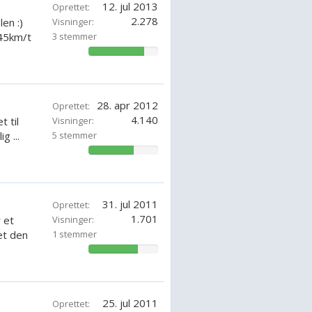
12. jul 2013
Oprettet:
2.278
en :)
Visninger:
45km/t
3 stemmer
80.95237871428571%
28. apr 2012
Oprettet:
4.140
t til
Visninger:
g ...
5 stemmer
65.71428571428571%
31. jul 2011
Oprettet:
1.701
 et
Visninger:
et den
1 stemmer
71.42857142857143%
25. jul 2011
Oprettet: