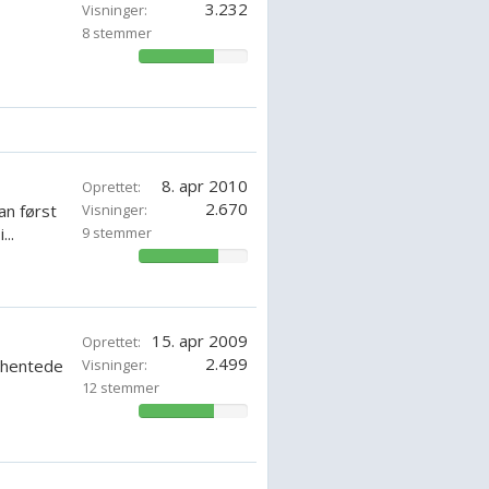
3.232
Visninger:
8 stemmer
69.64285714285714%
8. apr 2010
Oprettet:
2.670
an først
Visninger:
...
9 stemmer
73.01587142857143%
15. apr 2009
Oprettet:
2.499
r hentede
Visninger:
12 stemmer
69.04762128571429%