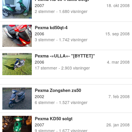
2007
18. okt 2008
2
stemmer
- 1.680 visninger
Pexma kd50qt-4
2006
15. sep 2008
3
stemmer
- 1.742 visninger
Pexma -=ULLA=- "[BYTTET]"
2006
4. mar 2008
17
stemmer
- 2.903 visninger
Pexma Zongshen zs50
2002
7. feb 2008
6
stemmer
- 1.527 visninger
Pexma KD50 solgt
2007
26. jan 2008
9
stemmer
- 1.677 visninger