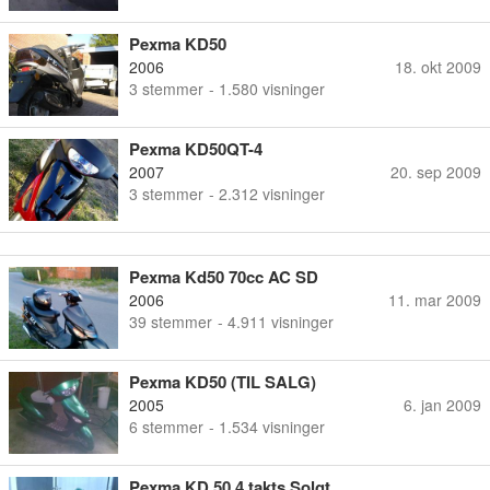
Pexma KD50
2006
18. okt 2009
3
stemmer
- 1.580 visninger
Pexma KD50QT-4
2007
20. sep 2009
3
stemmer
- 2.312 visninger
Pexma Kd50 70cc AC SD
2006
11. mar 2009
39
stemmer
- 4.911 visninger
Pexma KD50 (TIL SALG)
2005
6. jan 2009
6
stemmer
- 1.534 visninger
Pexma KD 50 4 takts Solgt