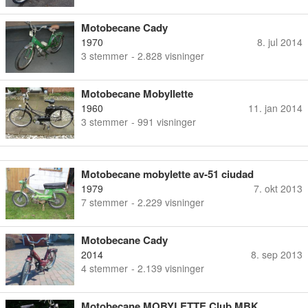
Motobecane Cady
1970
8. jul 2014
3
stemmer
- 2.828 visninger
Motobecane Mobyllette
1960
11. jan 2014
3
stemmer
- 991 visninger
Motobecane mobylette av-51 ciudad
1979
7. okt 2013
7
stemmer
- 2.229 visninger
Motobecane Cady
2014
8. sep 2013
4
stemmer
- 2.139 visninger
Motobecane MOBYLETTE Club MBK