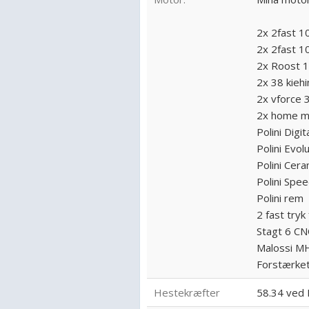
2x 2fast 10
2x 2fast 1
2x Roost 1
2x 38 kiehi
2x vforce 
2x home m
Polini Digit
Polini Evol
Polini Cera
Polini Spe
Polini rem
2 fast tryk
Stagt 6 C
Malossi MH
Forstærke
Hestekræfter
58.34 ved