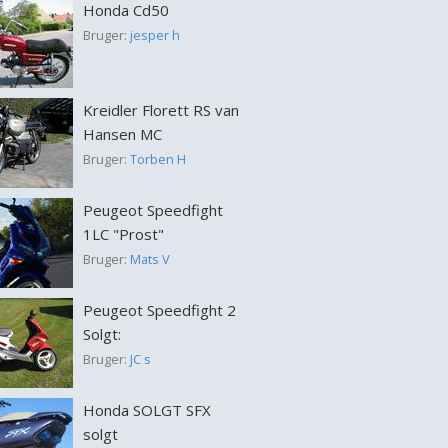
Honda Cd50
Bruger:
jesper h
Kreidler Florett RS van
Hansen MC
Bruger:
Torben H
Peugeot Speedfight
1LC "Prost"
Bruger:
Mats V
Peugeot Speedfight 2
Solgt:
Bruger:
JC s
Honda SOLGT SFX
solgt