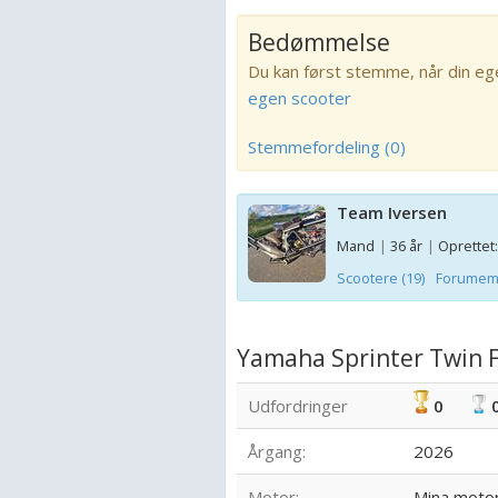
Bedømmelse
Du kan først stemme, når din eg
egen scooter
Stemmefordeling (0)
Team Iversen
Mand
|
36 år
|
Oprettet:
Scootere (19)
Forumemn
Yamaha Sprinter Twin F
Udfordringer
0
Årgang:
2026
Motor:
Mina motor