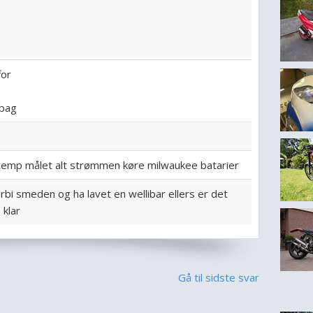
for
 bag
temp målet alt strømmen køre milwaukee batarier
orbi smeden og ha lavet en wellibar ellers er det
 klar
Gå til sidste svar