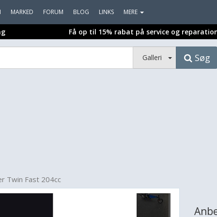
I
MARKED
FORUM
BLOG
LINKS
MERE
ng
Få op til 15% rabat på service og reparatio
Søg
Galleri
er Twin Fast 204cc
Anbe