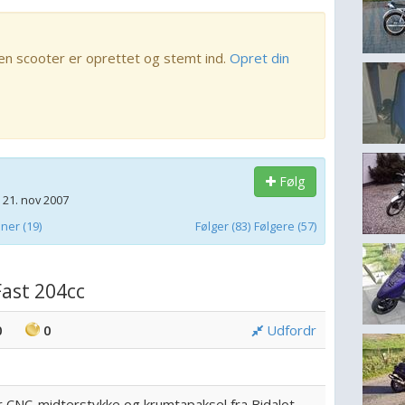
en scooter er oprettet og stemt ind.
Opret din
Følg
 21. nov 2007
er (19)
Følger (83)
Følgere (57)
ast 204cc
0
0
Udfordr
 CNC-midterstykke og krumtapaksel fra Bidalot