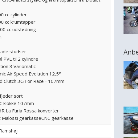
0 cc cylinder
00 cc krumtapper
00 cc udstødning
n
3
Anbe
ade studser
al PVL til 2 cylindre
ution 3 Variomatic
mic Air Speed Evolution 12,5°
ed Clutch 3G For Race - 107mm
 fjeder sort
NC klokke 107mm
R La Furia Rossa konverter
t Malossi gearkasseCNC gearkasse
 Ramshøj