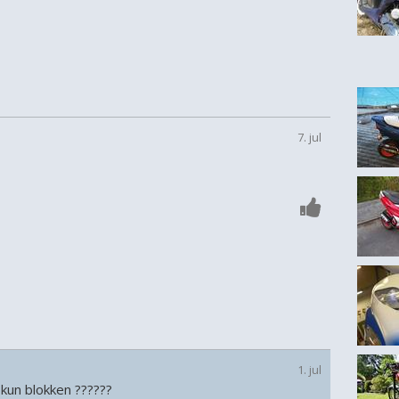
7. jul
1. jul
 kun blokken ??????