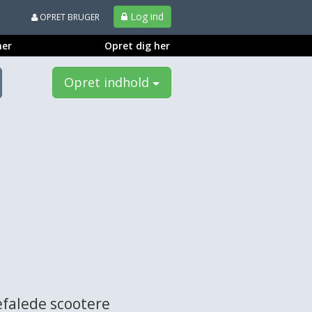
Log ind
OPRET BRUGER
ner
Opret dig her
Opret indhold
falede scootere