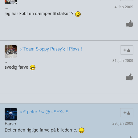
...
4. feb 2009
jeg har købt en dæmper til stalker ?
>'Team Sloppy Pussy'< ! Pjøvs !
..
31. jan 2009
svedig farve
»•° peter °•« @ ~SFX~ S
Farve
29. jan 2009
Det er den rigtige farve på billederne.