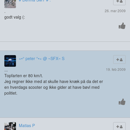
.
26. mar 2009
godt valg (:
»•° peter °•« @ ~SFX~ S
...
19. feb 2009
Topfarten er 80 km/t.
Jeg regner ikke med at skulle have knæk på da det er
en hverdags scooter og ikke gider at have bøvl med
politiet.
Matias P