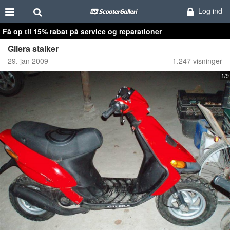
Log ind
Få op til 15% rabat på service og reparationer
Gilera stalker
29. jan 2009
1.247 visninger
1/9