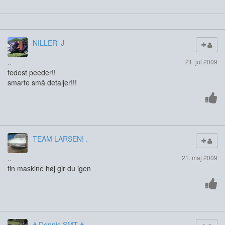
NILLER' J
..
21. jul 2009
fedest peeder!!
smarte små detaljer!!!
TEAM LARSEN! .
..
21. maj 2009
fin maskine høj gir du igen
# Dennis SMT # .