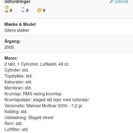
Udfordringer
Udfordr
0
0
0
Mærke & Model
Gilera stalker
Årgang:
2005
Motor:
2 takt, 1 Cylíndret, Luftkølet, 49 cc.
Cylinder: std.
Topstykke: std.
Kaburator: std.
Membran: std.
Krumtap: RMS racing krumtap
Krumtapslejer: stage6 skf lejer med nylonstyr
Variomatic: Malossi Multivar 2000 - 7,2 gr
Kobling: std.
Udstødning: Stage6 street
Rem: std.
Luftfilter: std.