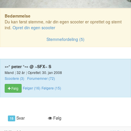
Bedømmelse
Du kan først stemme, når din egen scooter er oprettet og stemt
ind.
Opret din egen scooter
Stemmefordeling (5)
»•° peter °•« @ ~SFX~ S
Mand
|
32 år
|
Oprettet: 30. jan 2008
Scootere (3)
Forumemner (72)
Følger (16)
Følgere (15)
Følg
Svar
Følg
15