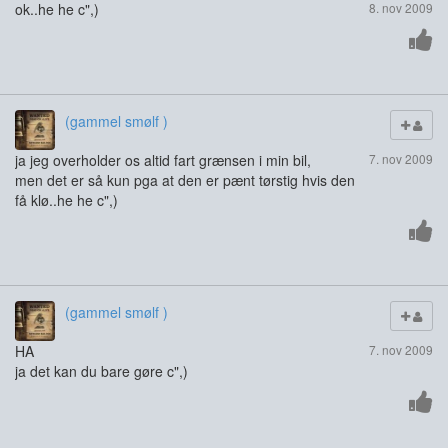
ok..he he c",)
8. nov 2009
(gammel smølf )
ja jeg overholder os altid fart grænsen i min bil,
7. nov 2009
men det er så kun pga at den er pænt tørstig hvis den
få klø..he he c",)
(gammel smølf )
HA
7. nov 2009
ja det kan du bare gøre c",)