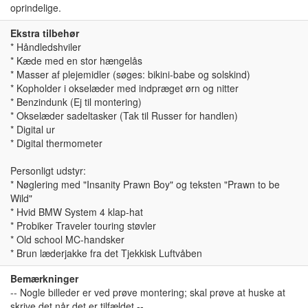
oprindelige.
Ekstra tilbehør
* Håndledshviler
* Kæde med en stor hængelås
* Masser af plejemidler (søges: bikini-babe og solskind)
* Kopholder i okselæder med indpræget ørn og nitter
* Benzindunk (Ej til montering)
* Okselæder sadeltasker (Tak til Russer for handlen)
* Digital ur
* Digital thermometer
Personligt udstyr:
* Nøglering med "Insanity Prawn Boy" og teksten "Prawn to be
Wild"
* Hvid BMW System 4 klap-hat
* Probiker Traveler touring støvler
* Old school MC-handsker
* Brun læderjakke fra det Tjekkisk Luftvåben
Bemærkninger
-- Nogle billeder er ved prøve montering; skal prøve at huske at
skrive det når det er tilfældet --