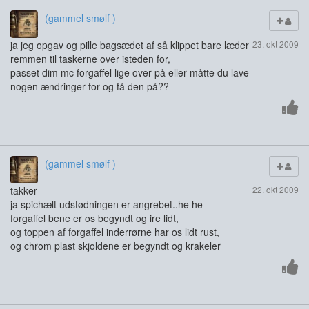
(gammel smølf )
ja jeg opgav og pille bagsædet af så klippet bare læder
23. okt 2009
remmen til taskerne over isteden for,
passet dim mc forgaffel lige over på eller måtte du lave
nogen ændringer for og få den på??
(gammel smølf )
takker
22. okt 2009
ja spichælt udstødningen er angrebet..he he
forgaffel bene er os begyndt og ire lidt,
og toppen af forgaffel inderrørne har os lidt rust,
og chrom plast skjoldene er begyndt og krakeler