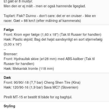
Et gæt er 8 muldyr.
Men den er ej målt - men er også hamrende ligeglad.
Topfart: Fisk? Dunno - don't care: det er en cruiser - ikke en
racer. Gæt = 88 km/t (efter målning af kammerats)
Fælge
Front: Krom eger fælge (1,60 x 18") (Tak til Russer for handlen)
Hæk: Plastic skjold; Bag det højst sandsynligt en sort stjernefælg
(3,00 x 16")
--
Bremser:
Front: Hydraulisk skive (ø128 mm) med ABS-kaliber (Tak til
Russer for handlen)
Hæk: Mekanisk tromle (118 mm)
Dæk
Front: 90/90/-18 (?,? bar) Cheng Shen Tire (Kina)
Hæk: 120/90-16 (1,9 bar) Sava MC7 (Slovenien)
Pirelli MT-15 er bestilt til både for og baghjul.
Styling