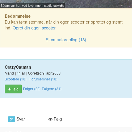
Sådan var hun ved leveringen; stadig uskyldig
Bedømmelse
Du kan først stemme, når din egen scooter er oprettet og stemt
ind.
Opret din egen scooter
Stemmefordeling (13)
CrazyCatman
Mand
|
41 år
|
Oprettet: 9. apr 2008
Scootere (18)
Forumemner (18)
Følger (22)
Følgere (31)
Følg
Svar
Følg
34