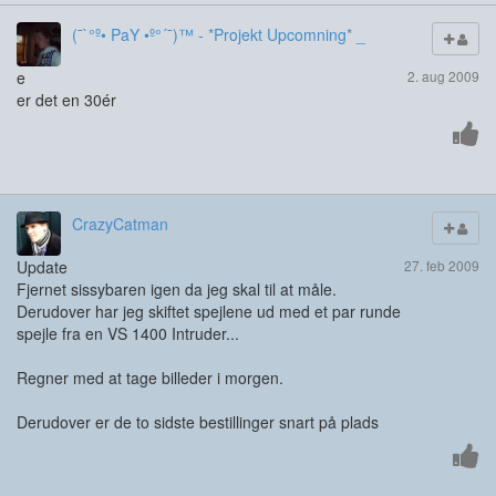
(¯`°º• PaY •º°´¯)™ - *Projekt Upcomning* _
e
2. aug 2009
er det en 30ér
CrazyCatman
Update
27. feb 2009
Fjernet sissybaren igen da jeg skal til at måle.
Derudover har jeg skiftet spejlene ud med et par runde
spejle fra en VS 1400 Intruder...
Regner med at tage billeder i morgen.
Derudover er de to sidste bestillinger snart på plads