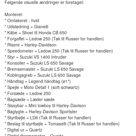
Følgende visuelle ændringer er foretaget:
Monteret:
* Omlakeret - hvid
* Udstødning = Gianelli
* Kåbe = Shoei til Honda CB 650
* Forgaffel = Ledow 250 (Tak til Russer for handlen)
* Risere = Harley-Davidson
* Speedometer = Ledow 250 (Tak til Russer for handlen)
* Styr = Suzuki VS 1400 Intruder
* Konsoller = Suzuki LS 650 Savage
* Bremsemaster = Suzuki LS 650 Savage
* Koblingsgreb = Suzuki LS 650 Savage
* Håndtag = Legend håndtag (ø1")
* Spejle = Moto-Detail 1 (soft-schwartz)
* Forsæde = Ledow 250
* Bagsæde = Læder sæde
* Sissybar = Mini lowboy til Harley-Davison
* Baglygte = Harley-Davison Sportster
* Styrtbøjle = LD6 (Tak til Russer for handlen)
* Beslag til styrtbøjle = Tomaselli (Tak til Russer for handlen)
* Digital ur = Quartz
* Digital thermometer = Quartz