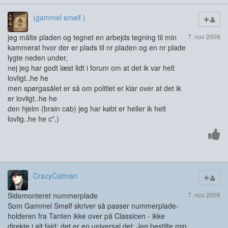
(gammel smølf )
jeg målte pladen og tegnet en arbejds tegning til min
7. nov 2009
kammerat hvor der er plads til nr pladen og en nr plade
lygte neden under,
nej jeg har godt læst lidt i forum om at det ik var helt
lovligt..he he
men spørgasålet er så om politiet er klar over at det ik
er lovligt..he he
den hjelm (brain cab) jeg har købt er heller ik helt
lovlig..he he c",)
CrazyCatman
Sidemonteret nummerplade
7. nov 2009
Som Gammel Smølf skriver så passer nummerplade-
holderen fra Tanten ikke over på Classicen - ikke
direkte i alt fald: det er en universal del: Jeg bestilte min