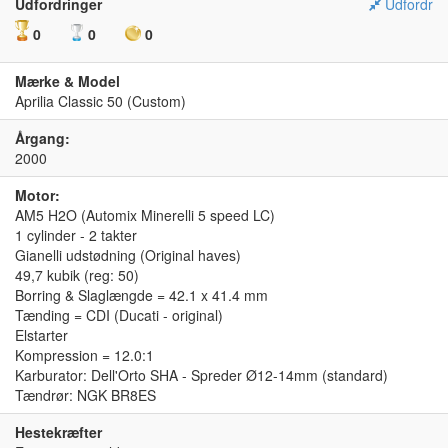
Udfordringer
Udfordr
0
0
0
Mærke & Model
Aprilia Classic 50 (Custom)
Årgang:
2000
Motor:
AM5 H2O (Automix Minerelli 5 speed LC)
1 cylinder - 2 takter
Gianelli udstødning (Original haves)
49,7 kubik (reg: 50)
Borring & Slaglængde = 42.1 x 41.4 mm
Tænding = CDI (Ducati - original)
Elstarter
Kompression = 12.0:1
Karburator: Dell'Orto SHA - Spreder Ø12-14mm (standard)
Tændrør: NGK BR8ES
Hestekræfter