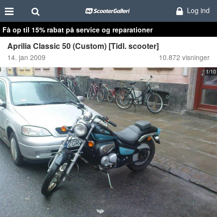
Log ind
Få op til 15% rabat på service og reparationer
Aprilia Classic 50 (Custom) [Tidl. scooter]
14. jan 2009
10.872 visninger
1/10