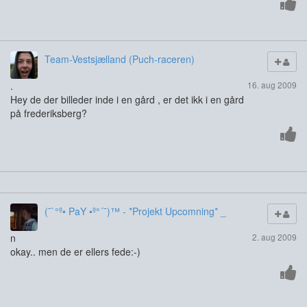
Team-Vestsjælland (Puch-raceren)
.
16. aug 2009
Hey de der billeder inde i en gård , er det ikk i en gård
på frederiksberg?
(¯`°º• PaY •º°´¯)™ - *Projekt Upcomning* _
n
2. aug 2009
okay.. men de er ellers fede:-)