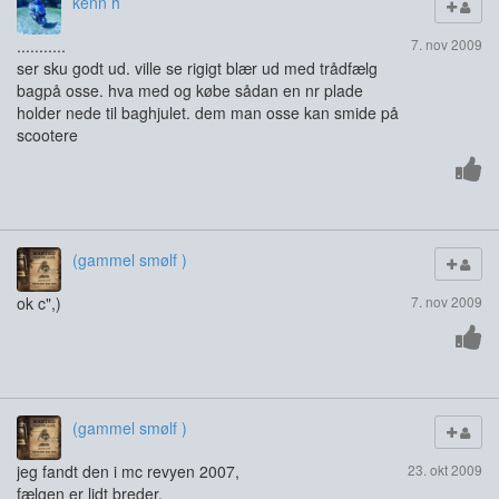
kenn h
...........
7. nov 2009
ser sku godt ud. ville se rigigt blær ud med trådfælg
bagpå osse. hva med og købe sådan en nr plade
holder nede til baghjulet. dem man osse kan smide på
scootere
(gammel smølf )
ok c",)
7. nov 2009
(gammel smølf )
jeg fandt den i mc revyen 2007,
23. okt 2009
fælgen er lidt breder,