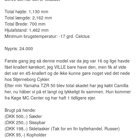
Total højde: 1,130 mm
Total længde: 2,162 mm
Total Brede: 700 mm
Hjulafstand: 1,462 mm
Minimum brugstemperatur: -17 grd. Celcius
Nypris: 24.000
Første gang jeg så denne model var da jeg var 16 og lige havde
fået knallert kørekort, jeg VILLE bare have den, men fik af vide
det var en 45-knallert og de ikke kunne gøre noget ved det nede
hos Stjerneborg Cykler.
Efter min Yamaha TZR 50 blev total skadet har jeg købt Camilla
her, nu håber vi på et langt og lykkeligt liv sammen. Hun kommer
fra Køge MC Center og har haft 1 tidligere ejer.
Brugt på hende:
(DKK 500,-) Sæder
(DKK 250,-) Sissybar
(DKK 198,-) Sidetasker (Tak for en fin byttehandel, Russer)
(DKK 95,-) Kopholder