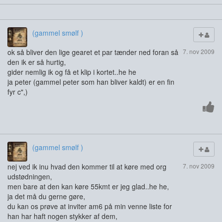
(gammel smølf )
ok så bliver den lige gearet et par tænder ned foran så
7. nov 2009
den ik er så hurtig,
gider nemlig ik og få et klip i kortet..he he
ja peter (gammel peter som han bliver kaldt) er en fin
fyr c",)
(gammel smølf )
nej ved ik inu hvad den kommer til at køre med org
7. nov 2009
udstødningen,
men bare at den kan køre 55kmt er jeg glad..he he,
ja det må du gerne gøre,
du kan os prøve at inviter am6 på min venne liste for
han har haft nogen stykker af dem,