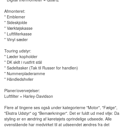
Afmonteret:
* Emblemer
* Sideskjolde
* Værktøjskasse
* Luftfilterkasse
* Vinyl sæder
Touring udstyr:
* Læder kopholder
* DK skilt i rustfrit stål
* Sadeltasker (Tak til Russer for handlen)
* Nummerpladeramme
* Håndledshviler
Planer/overvejelser:
Luftfilter = Harley-Davidson
Flere af tingene ses også under kategorierne "Motor", "Fælge",
"Ekstra Udstyr" og "Bemærkninger". Det er fuldt ud med vilje: Da
styling er en ændring af køretøjets oprindelige udseede. Alle
ovenstående har medvirket til at udseendet ændres fra det