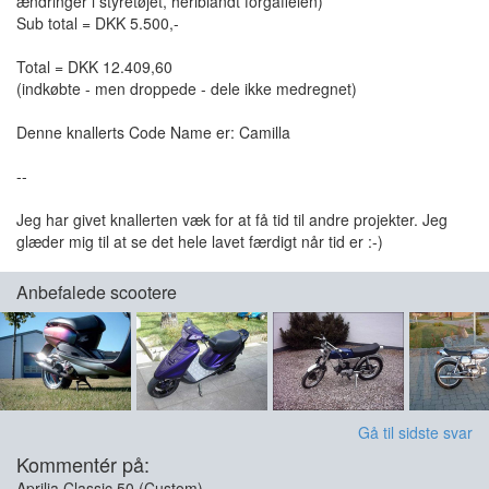
ændringer i styretøjet, heriblandt forgaffelen)
Sub total = DKK 5.500,-
Total = DKK 12.409,60
(indkøbte - men droppede - dele ikke medregnet)
Denne knallerts Code Name er: Camilla
--
Jeg har givet knallerten væk for at få tid til andre projekter. Jeg
glæder mig til at se det hele lavet færdigt når tid er :-)
Anbefalede scootere
Gå til sidste svar
Kommentér på:
Aprilia Classic 50 (Custom)