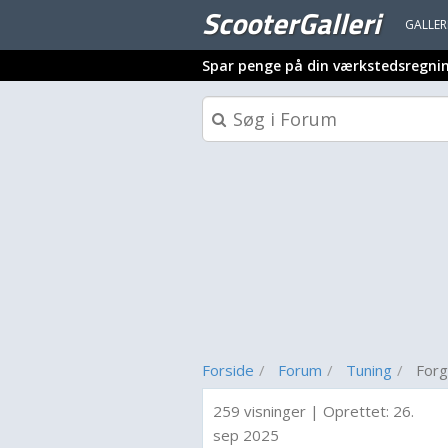
ScooterGalleri
GALLER
Spar penge på din værkstedsregni
Forside
Forum
Tuning
Forga
259 visninger
|
Oprettet:
26.
sep 2025