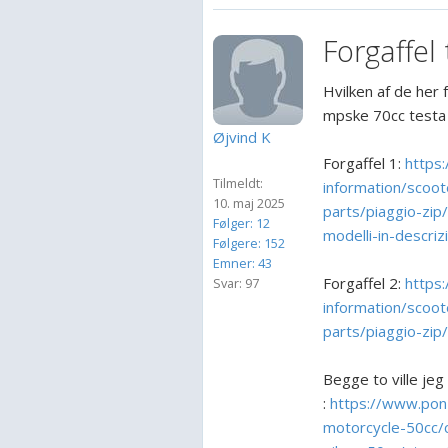
Forgaffel 
Hvilken af de her f
mpske 70cc testa
Øjvind K
Forgaffel 1:
https
Tilmeldt:
information/scoot
10. maj 2025
parts/piaggio-zip/
Følger: 12
modelli-in-descri
Følgere: 152
Emner: 43
Forgaffel 2:
https
Svar: 97
information/scoot
parts/piaggio-zi
Begge to ville je
:
https://www.ponz
motorcycle-50cc/