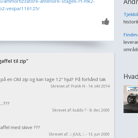
Andr
e6/ammortizzatore-anteriore-stage6-rt-mk2-
sp2-vespa/116125/
Tjekbi
histor
Findm
leveran
områd
fel til zip"
Hvad
 på en Old zip og kan tage 12" hjul? På forhånd tak
Skrevet af: Frank N - 14. okt 2014
..???
Skrevet af: bubbi ? - 8. dec 2005
gaffel med skive ???
Skrevet af: .:: JUUL ::. - 13. jun 2005