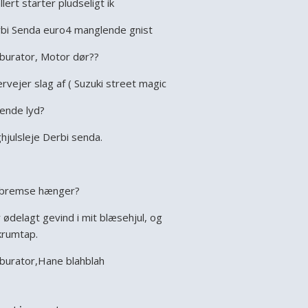
llert starter pludseligt ik
bi Senda euro4 manglende gnist
burator, Motor dør??
rvejer slag af ( Suzuki street magic
ende lyd?
hjulsleje Derbi senda.
bremse hænger?
 ødelagt gevind i mit blæsehjul, og
krumtap.
burator,Hane blahblah