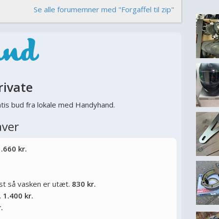
Se alle forumemner med "Forgaffel til zip"
rivate
tis bud fra lokale med Handyhand.
aver
.660 kr.
øst så vasken er utæt.
830 kr.
.
1.400 kr.
.