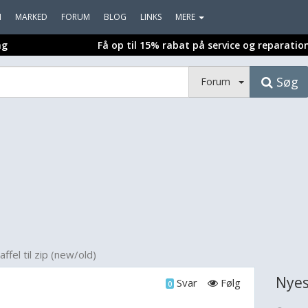
I
MARKED
FORUM
BLOG
LINKS
MERE
ng
Få op til 15% rabat på service og reparatio
Søg
Forum
ffel til zip (new/old)
Nyes
Svar
Følg
0