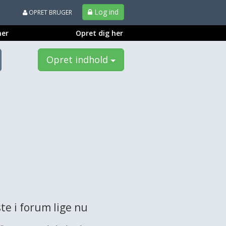
Log ind
OPRET BRUGER
ner
Opret dig her
Opret indhold
te i forum lige nu