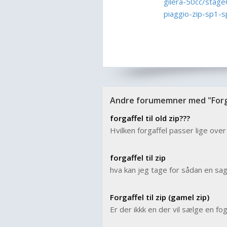
gilera-50cc/stag
piaggio-zip-sp1-
Andre forumemner med "Forgaf
forgaffel til old zip???
Hvilken forgaffel passer lige over
forgaffel til zip
hva kan jeg tage for sådan en sag.
Forgaffel til zip (gamel zip)
Er der ikkk en der vil sælge en fo