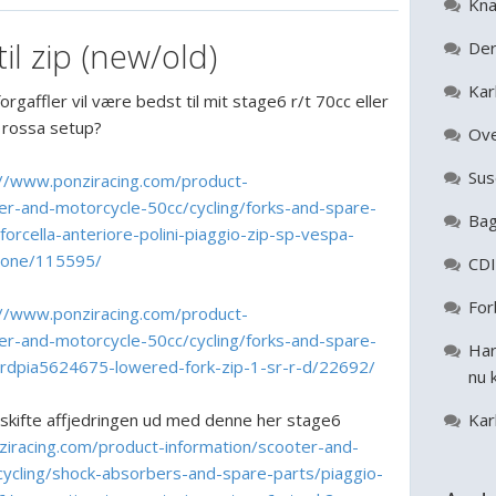
Kna
til zip (new/old)
Der
Kar
orgaffler vil være bedst til mit stage6 r/t 70cc eller
 rossa setup?
Ove
Sus
://www.ponziracing.com/product-
er-and-motorcycle-50cc/cycling/forks-and-spare-
Bag
forcella-anteriore-polini-piaggio-zip-sp-vespa-
zione/115595/
CDI
For
://www.ponziracing.com/product-
er-and-motorcycle-50cc/cycling/forks-and-spare-
Har
p/rdpia5624675-lowered-fork-zip-1-sr-r-d/22692/
nu 
g skifte affjedringen ud med denne her stage6
Kar
iracing.com/product-information/scooter-and-
cycling/shock-absorbers-and-spare-parts/piaggio-