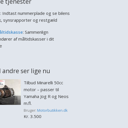
e tjenester
l
: Indtast nummerplade og se bilens
ik, synsrapporter og restgæld
åltidskasse
: Sammenlign
dører af måltidskasser i dit
e
 andre ser lige nu
Tilbud Minarelli 50cc
motor – passer til
Yamaha Jog R og Neos
m.fl.
Bruger:
Motorbutikken.dk
Kr. 3.500