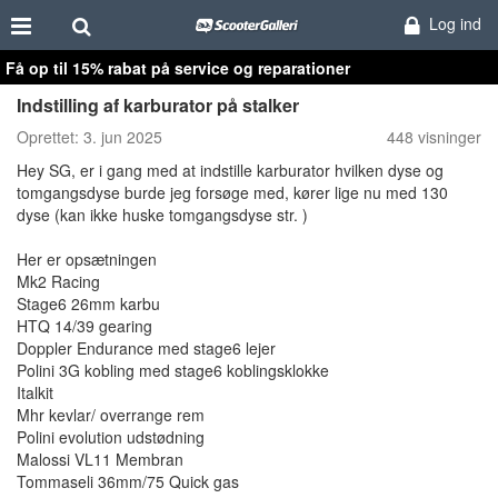
Log ind
Få op til 15% rabat på service og reparationer
Indstilling af karburator på stalker
Oprettet:
3. jun 2025
448 visninger
Hey SG, er i gang med at indstille karburator hvilken dyse og
tomgangsdyse burde jeg forsøge med, kører lige nu med 130
dyse (kan ikke huske tomgangsdyse str. )
Her er opsætningen
Mk2 Racing
Stage6 26mm karbu
HTQ 14/39 gearing
Doppler Endurance med stage6 lejer
Polini 3G kobling med stage6 koblingsklokke
Italkit
Mhr kevlar/ overrange rem
Polini evolution udstødning
Malossi VL11 Membran
Tommaseli 36mm/75 Quick gas