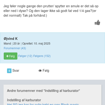
Jeg føler nogle gange den prutter/ spytter en smule er det så op
eller ned i dyse? Og den tager ikke så godt fat ved 1/4 gas?(er
det normalt) Tak på forhånd:)
Øjvind K
Mand
|
20 år
|
Oprettet: 10. maj 2025
Forumemner (43)
Følger (12)
Følgere (152)
Følg
Svar
Følg
0
Andre forumemner med "Indstilling af karburator"
Indstilling af karburator
Hej SG jeg har for nylig købt en pgo Black magic ...