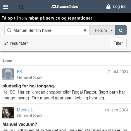
Log ind
Få op til 15% rabat på service og reparationer
Forum
21 resultater
Filter
Emne
KK
7. okt 2024
Generel Snak
pludselig for høj tongang.
Hej SG. Har en kinroad chopper eller Regal Raptor, (kært barn har
mange navne). Fire manuel gear samt kobling hvor jeg...
Marius L
14. sep 2024
Generel Snak
Manuel vacuum?
Hej SG, lidt svært at skrive det kort, men jeg står med en stalker, hv