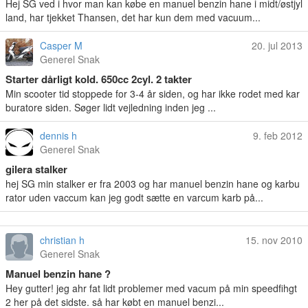
Hej SG ved i hvor man kan købe en manuel benzin hane i midt/østjyl
land, har tjekket Thansen, det har kun dem med vacuum...
Casper M
20. jul 2013
Generel Snak
Starter dårligt kold. 650cc 2cyl. 2 takter
Min scooter tid stoppede for 3-4 år siden, og har ikke rodet med kar
buratore siden. Søger lidt vejledning inden jeg ...
dennis h
9. feb 2012
Generel Snak
gilera stalker
hej SG min stalker er fra 2003 og har manuel benzin hane og karbu
rator uden vaccum kan jeg godt sætte en varcum karb på...
christian h
15. nov 2010
Generel Snak
Manuel benzin hane ?
Hey gutter! jeg ahr fat lidt problemer med vacum på min speedfihgt
2 her på det sidste. så har købt en manuel benzi...