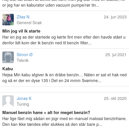
or jeg har en kaburator uden vacuum pumpe/rør tin...
Zilas N
24. jun 2023
Generel Snak
Min jog vil ik starte
Har en jog as der startede og kørte fint men efter den havde stået u
denfor lidt kom der ik benzin ned til benzin filter...
Simon Ø
25. jul 2021
Teknik
Kabu
Hejsa Min kabu afgiver ik en dråbe benzin… Nålen er sat et hak ned
og så er der en dyse 135 i Det en 24 mmm Svømme...
Jonas K
25. okt 2020
Tuning
Manuel benzin hane = alt for meget benzin?
Har lige fået mig sådan en jogr med en manuel malossi benzinhane.
Den kan ikke tændes eller slukkes så den står bare p...