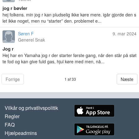
jog r bøvler
hej folkens. min jog r kan pludselig ikke køre mere. igår gjorde den s
let ikke noget, men nu “starter” den. problemet e...
Søren F
9. mar 2024
Generel Snak
Jog r
Hej har en Yamaha jog r der starter første gang, når den står på støt
te fod og kan give fuld gas, hjul køre med men, nå...
Forrige
Næste
1 af 33
Vilkår og privatlivspolitik
Regler
FAQ
Hjælpeadmins