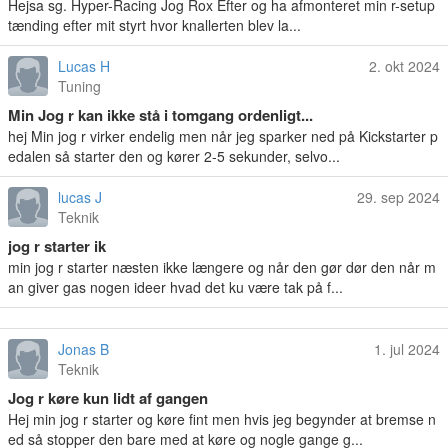
Hejsa sg. Hyper-Racing Jog Rox Efter og ha afmonteret min r-setup
tænding efter mit styrt hvor knallerten blev la...
Lucas H
2. okt 2024
Tuning
Min Jog r kan ikke stå i tomgang ordenligt...
hej Min jog r virker endelig men når jeg sparker ned på Kickstarter p
edalen så starter den og kører 2-5 sekunder, selvo...
lucas J
29. sep 2024
Teknik
jog r starter ik
min jog r starter næsten ikke længere og når den gør dør den når m
an giver gas nogen ideer hvad det ku være tak på f...
Jonas B
1. jul 2024
Teknik
Jog r køre kun lidt af gangen
Hej min jog r starter og køre fint men hvis jeg begynder at bremse n
ed så stopper den bare med at køre og nogle gange g...