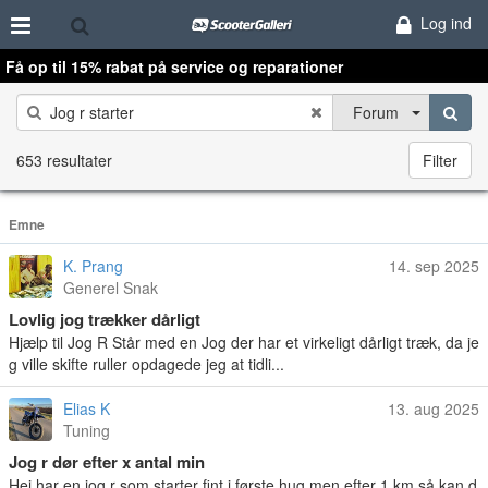
Log ind
Få op til 15% rabat på service og reparationer
Forum
653 resultater
Filter
Emne
K. Prang
14. sep 2025
Generel Snak
Lovlig jog trækker dårligt
Hjælp til Jog R Står med en Jog der har et virkeligt dårligt træk, da je
g ville skifte ruller opdagede jeg at tidli...
Elias K
13. aug 2025
Tuning
Jog r dør efter x antal min
Hej har en jog r som starter fint i første hug men efter 1 km så kan d