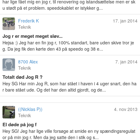
har lige fået mig en jog r, til renovering og istandsættelse men er sk
u stødt på et problem. speedokablet er istykker g...
Frederik K
17. jan 2014
Teknik
Jog r er meget meget sløv...
Hejsa :) Jeg har en fin jog r, 100% standart, bare uden skive tror je
g. Da jeg fik den kørte den 43 på speedo og 38 e...
8700 Alex
7. jan 2014
Teknik
Totalt død Jog R ?
Hey SG Har min Jog R, som har stået i haven i 4 uger snart, den ha
r bare stået ude. Og det har den altid gjordt, og de...
((Nicklas P))
4. nov 2013
Teknik
El døde på jog f
Hey SG! Jeg har lige ville forsøge at smide en ny spændingsregulat
or på min jog r. Men da jeg satte den i stik og s...