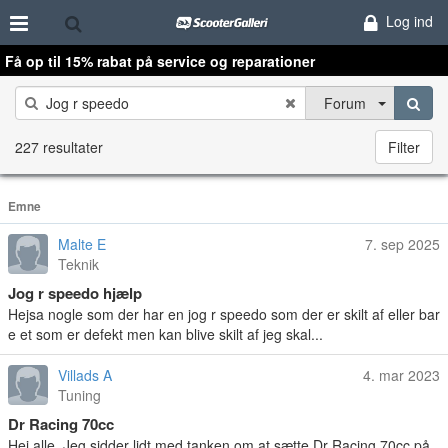
Log ind
Få op til 15% rabat på service og reparationer
Forum
227 resultater
Filter
Emne
Malte E
7. sep 2025
Teknik
Jog r speedo hjælp
Hejsa nogle som der har en jog r speedo som der er skilt af eller bar
e et som er defekt men kan blive skilt af jeg skal...
Villads A
4. mar 2023
Tuning
Dr Racing 70cc
Hej alle. Jeg sidder lidt med tanken om at sætte Dr Racing 70cc på