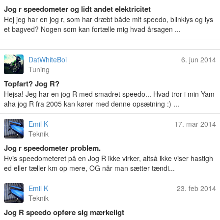
Jog r speedometer og lidt andet elektricitet
Hej jeg har en jog r, som har dræbt både mit speedo, blinklys og lys
et bagved? Nogen som kan fortælle mig hvad årsagen ...
DatWhiteBoi
6. jun 2014
Tuning
Topfart? Jog R?
Hejsa! Jeg har en jog R med smadret speedo... Hvad tror i min Yam
aha jog R fra 2005 kan kører med denne opsætning :) ...
Emil K
17. mar 2014
Teknik
Jog r speedometer problem.
Hvis speedometeret på en Jog R ikke virker, altså ikke viser hastigh
ed eller tæller km op mere, OG når man sætter tændi...
Emil K
23. feb 2014
Teknik
Jog R speedo opføre sig mærkeligt