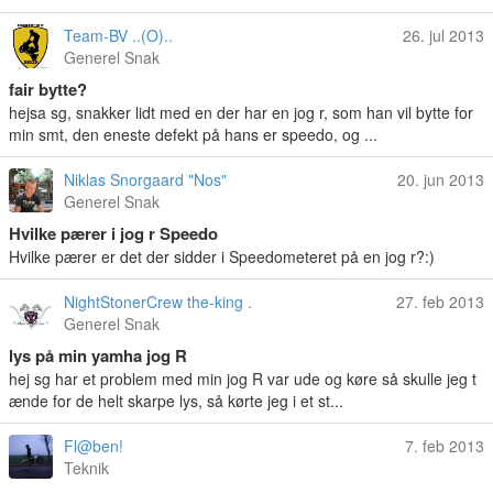
Team-BV ..(O)..
26. jul 2013
Generel Snak
fair bytte?
hejsa sg, snakker lidt med en der har en jog r, som han vil bytte for
min smt, den eneste defekt på hans er speedo, og ...
Niklas Snorgaard "Nos"
20. jun 2013
Generel Snak
Hvilke pærer i jog r Speedo
Hvilke pærer er det der sidder i Speedometeret på en jog r?:)
NightStonerCrew the-king .
27. feb 2013
Generel Snak
lys på min yamha jog R
hej sg har et problem med min jog R var ude og køre så skulle jeg t
ænde for de helt skarpe lys, så kørte jeg i et st...
Fl@ben!
7. feb 2013
Teknik