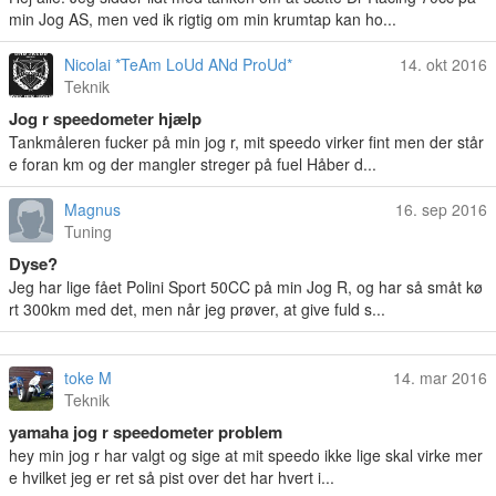
min Jog AS, men ved ik rigtig om min krumtap kan ho...
Nicolai *TeAm LoUd ANd ProUd*
14. okt 2016
Teknik
Jog r speedometer hjælp
Tankmåleren fucker på min jog r, mit speedo virker fint men der står
e foran km og der mangler streger på fuel Håber d...
Magnus
16. sep 2016
Tuning
Dyse?
Jeg har lige fået Polini Sport 50CC på min Jog R, og har så småt kø
rt 300km med det, men når jeg prøver, at give fuld s...
toke M
14. mar 2016
Teknik
yamaha jog r speedometer problem
hey min jog r har valgt og sige at mit speedo ikke lige skal virke mer
e hvilket jeg er ret så pist over det har hvert i...