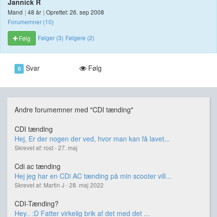
Jannick R
Mand
|
48 år
|
Oprettet: 26. sep 2008
Forumemner (10)
Følger (3)
Følgere (2)
Følg
Svar
Følg
0
Andre forumemner med "CDI tænding"
CDI tænding
Hej, Er der nogen der ved, hvor man kan få lavet...
Skrevet af: rost - 27. maj
Cdi ac tænding
Hej jeg har en CDi AC tænding på min scooter vill...
Skrevet af: Martin J - 28. maj 2022
CDI-Tænding?
Hey.. :D Fatter virkelig brik af det med det ...