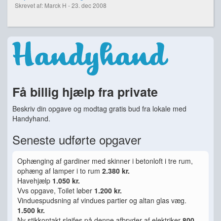
Skrevet af: Marck H - 23. dec 2008
Få billig hjælp fra private
Beskriv din opgave og modtag gratis bud fra lokale med
Handyhand.
Seneste udførte opgaver
Ophænging af gardiner med skinner i betonloft i tre rum,
ophæng af lamper i to rum
2.380 kr.
Havehjælp
1.050 kr.
Vvs opgave, Toilet løber
1.200 kr.
Vinduespudsning af vindues partier og altan glas væg.
1.500 kr.
Ny stikkontakt sløjfes på denne afbryder af elektriker
800