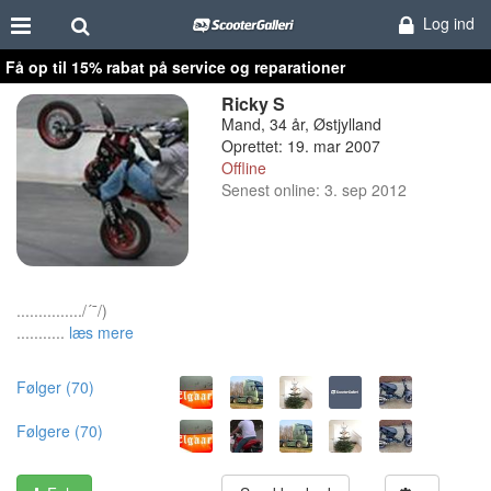
Log ind
Få op til 15% rabat på service og reparationer
Ricky S
Mand, 34 år, Østjylland
Oprettet: 19. mar 2007
Offline
Senest online: 3. sep 2012
.............../´¯/)
...........
læs mere
Følger (70)
Følgere (70)