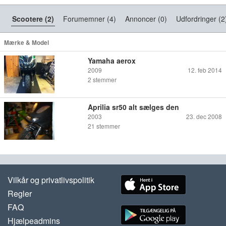
Scootere (2)
Forumemner (4)
Annoncer (0)
Udfordringer (2
Mærke & Model
Yamaha aerox
2009
12. feb 2014
2
stemmer
Aprilia sr50 alt sælges den
2003
23. dec 2008
21
stemmer
Vilkår og privatlivspolitik
Regler
FAQ
Hjælpeadmins