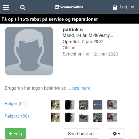
Log ind
Få op til 15% rabat på service og reparationer
patrick s
Mand, 34 år, Midt/Vestjy...
Oprettet: 7. jan 2007
Offline
Senest online: 12. mar 2020
Brugeren har ingen beskrivelse ...
læs mere
Følger (51)
Følgere (50)
Følg
Send besked