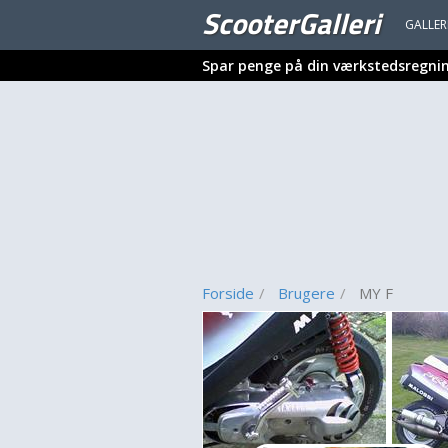
ScooterGalleri
GALLER
Spar penge på din værkstedsregni
Forside
Brugere
MY F