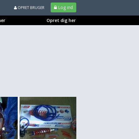
Log ind
OPRET BRUGER
ner
Opret dig her