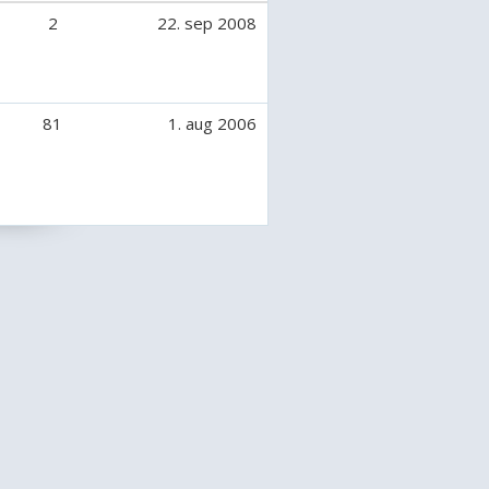
2
22. sep 2008
81
1. aug 2006