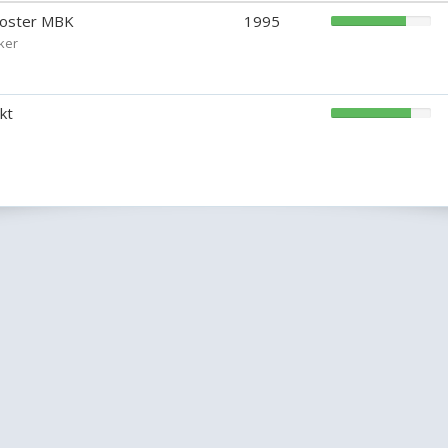
oster MBK
1995
rker
kt