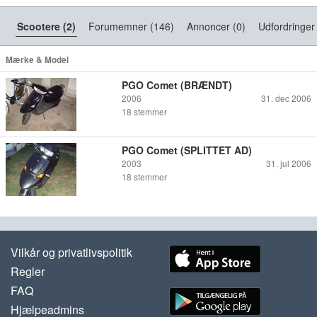
Scootere (2)
Forumemner (146)
Annoncer (0)
Udfordringer 
Mærke & Model
PGO Comet (BRÆNDT)
2006
31. dec 2006
18
stemmer
PGO Comet (SPLITTET AD)
2003
31. jul 2006
18
stemmer
Vilkår og privatlivspolitik
Regler
FAQ
Hjælpeadmins