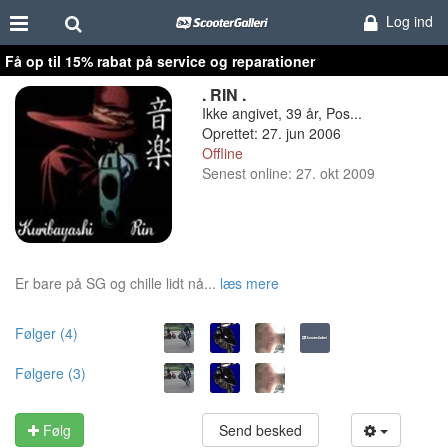
Log ind
Få op til 15% rabat på service og reparationer
. RIN .
Ikke angivet, 39 år, Pos...
Oprettet: 27. jun 2006
Offline
Senest online: 27. okt 2009
Er bare på SG og chille lidt nå...
læs mere
Følger (4)
Følgere (3)
Følg
Send besked