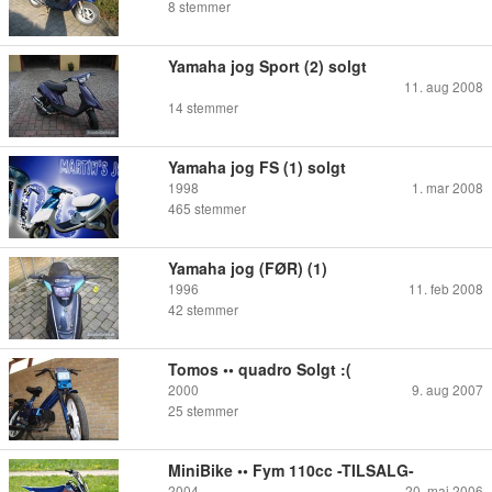
8
stemmer
Yamaha jog Sport (2) solgt
11. aug 2008
14
stemmer
Yamaha jog FS (1) solgt
1998
1. mar 2008
465
stemmer
Yamaha jog (FØR) (1)
1996
11. feb 2008
42
stemmer
Tomos •• quadro Solgt :(
2000
9. aug 2007
25
stemmer
MiniBike •• Fym 110cc -TILSALG-
2004
20. maj 2006