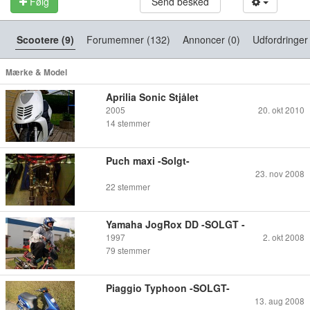
Følg
Send besked
Scootere (9)
Forumemner (132)
Annoncer (0)
Udfordringer
Mærke & Model
Aprilia Sonic Stjålet
2005
20. okt 2010
14
stemmer
Puch maxi -Solgt-
23. nov 2008
22
stemmer
Yamaha JogRox DD -SOLGT -
1997
2. okt 2008
79
stemmer
Piaggio Typhoon -SOLGT-
13. aug 2008