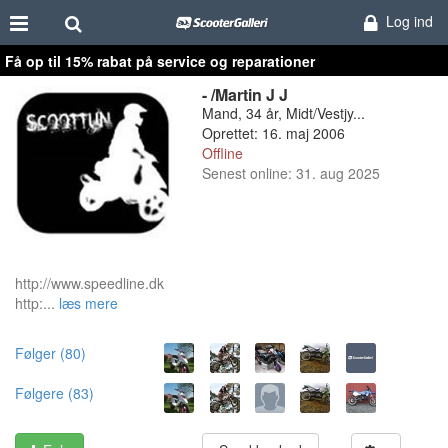
Log ind
Få op til 15% rabat på service og reparationer
- /Martin J J
Mand, 34 år, Midt/Vestjy...
Oprettet: 16. maj 2006
Offline
Senest online: 31. aug 2025
http://www.speedline.dk
http:...
læs mere
Følger (80)
Følgere (83)