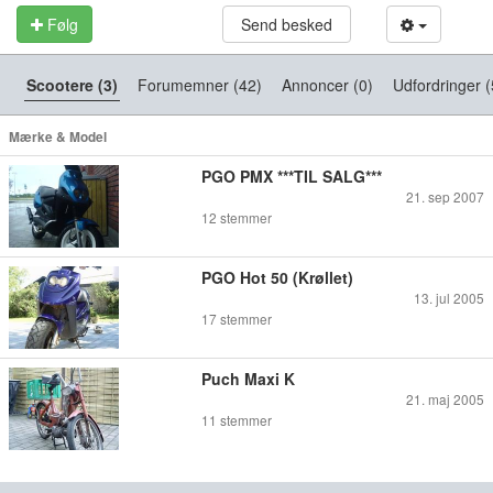
Følg
Send besked
Scootere (3)
Forumemner (42)
Annoncer (0)
Udfordringer (
Mærke & Model
PGO PMX ***TIL SALG***
21. sep 2007
12
stemmer
PGO Hot 50 (Krøllet)
13. jul 2005
17
stemmer
Puch Maxi K
21. maj 2005
11
stemmer