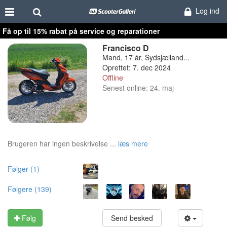
Log ind
Få op til 15% rabat på service og reparationer
Francisco D
Mand, 17 år, Sydsjælland...
Oprettet: 7. dec 2024
Offline
Senest online: 24. maj
Brugeren har ingen beskrivelse ...
læs mere
Følger (1)
Følgere (139)
Følg
Send besked