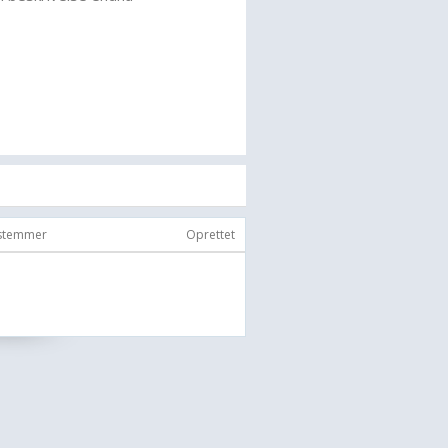
 stemmer
Oprettet