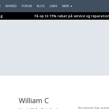
I
MARKED
FORUM
BLOG
LINKS
MERE
ng
Få op til 15% rabat på service og reparatio
William C
Brugeren har inge