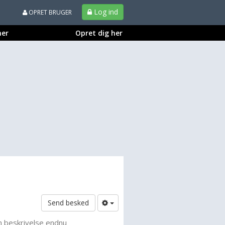
Log ind
OPRET BRUGER
ner
Opret dig her
Send besked
n beskrivelse endnu