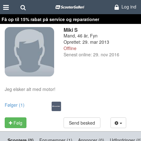
Log ind
Få op til 15% rabat på service og reparationer
Miki S
Mand, 46 år, Fyn
Oprettet: 29. mar 2013
Offline
Senest online: 29. nov 2016
Jeg elsker alt med motor!
Følger (1)
Følg
Send besked
Scootere (0)
Forumemner (1)
Annoncer (0)
Udfordringer (0