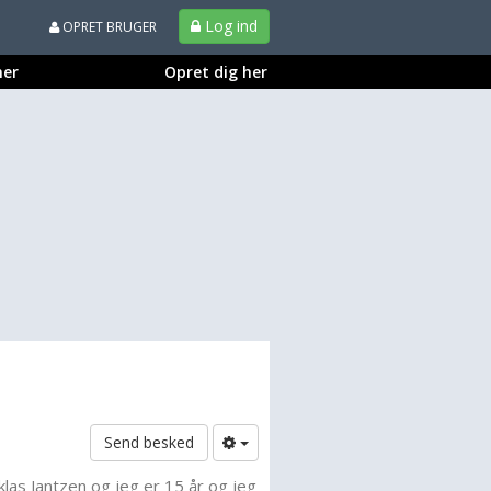
Log ind
OPRET BRUGER
ner
Opret dig her
Send besked
klas Jantzen og jeg er 15 år og jeg