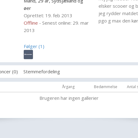
Mand, 29 år,
Sydsjælland og
elsker scooer og b
øer
jeg rydder matdet 
Oprettet: 19. feb 2013
pgo g max den kører
Offline
- Senest online: 29. mar
2013
Følger (1)
ncer (0)
Stemmefordeling
Årgang
Bedømmelse
Antal
Brugeren har ingen gallerier