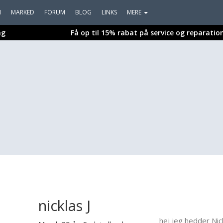
I
MARKED
FORUM
BLOG
LINKS
MERE
ng
Få op til 15% rabat på service og reparatio
nicklas J
hej jeg hedder Nic