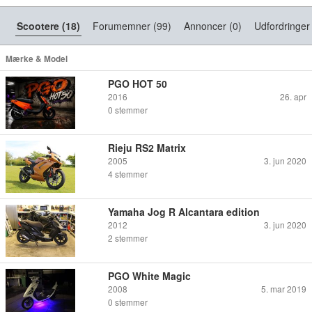
Scootere (18)
Forumemner (99)
Annoncer (0)
Udfordringer 
Mærke & Model
PGO HOT 50
2016
26. apr
0
stemmer
Rieju RS2 Matrix
2005
3. jun 2020
4
stemmer
Yamaha Jog R Alcantara edition
2012
3. jun 2020
2
stemmer
PGO White Magic
2008
5. mar 2019
0
stemmer