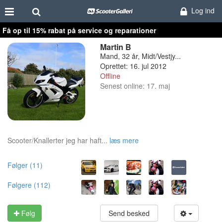
Log ind
Få op til 15% rabat på service og reparationer
Martin B
Mand, 32 år, Midt/Vestjy...
Oprettet: 16. jul 2012
Offline
Senest online: 17. maj
Scooter/Knallerter jeg har haft...
læs mere
Følger (11)
Følgere (112)
Følg
Send besked