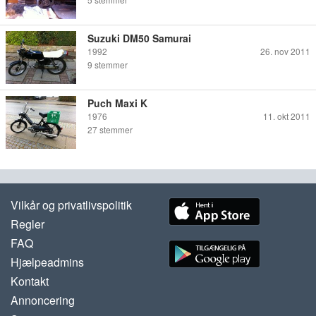
Suzuki DM50 Samurai
1992
26. nov 2011
9
stemmer
Puch Maxi K
1976
11. okt 2011
27
stemmer
Vilkår og privatlivspolitik
Regler
FAQ
Hjælpeadmins
Kontakt
Annoncering