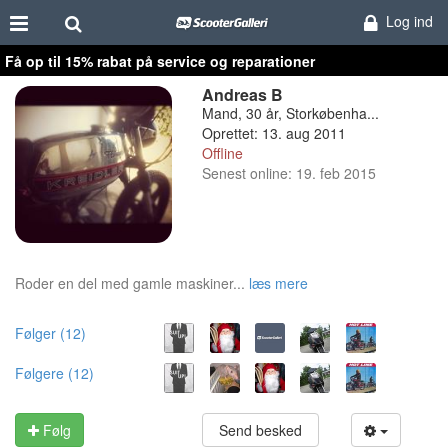
Log ind
Få op til 15% rabat på service og reparationer
Andreas B
Mand, 30 år, Storkøbenha...
Oprettet: 13. aug 2011
Offline
Senest online: 19. feb 2015
Roder en del med gamle maskiner...
læs mere
Følger (12)
Følgere (12)
Følg
Send besked