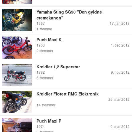
Yamaha Sting SG50 "Den gyldne
cremekanon"
1997
17. jan 2013
1
stemme
Puch Maxi K
1963
1. dec 2012
2
stemmer
Kreidler 1,2 Superstar
1982
9. nov 2012
6
stemmer
Kreidler Florett RMC Elektronik
25. mar 2012
14
stemmer
Puch Maxi P
1974
9. mar 2012
5
stemmer