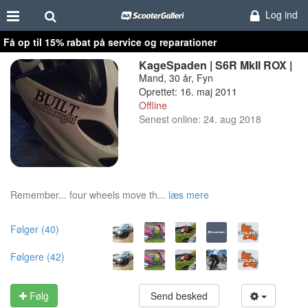
Log ind
Få op til 15% rabat på service og reparationer
KageSpaden | S6R MkII ROX |
Mand, 30 år, Fyn
Oprettet: 16. maj 2011
Offline
Senest online: 24. aug 2018
Remember... four wheels move th...
læs mere
Følger (40)
Følgere (42)
Følg
Send besked