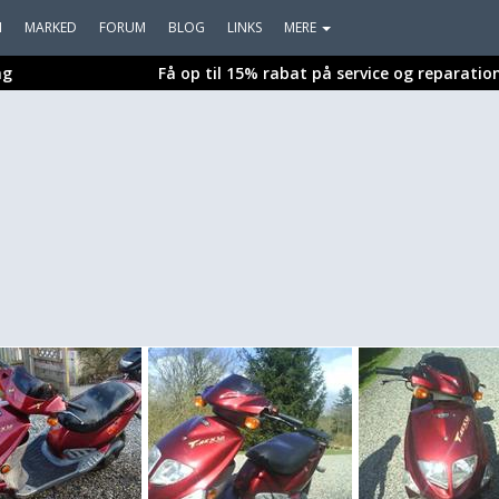
I
MARKED
FORUM
BLOG
LINKS
MERE
ng
Få op til 15% rabat på service og reparatio