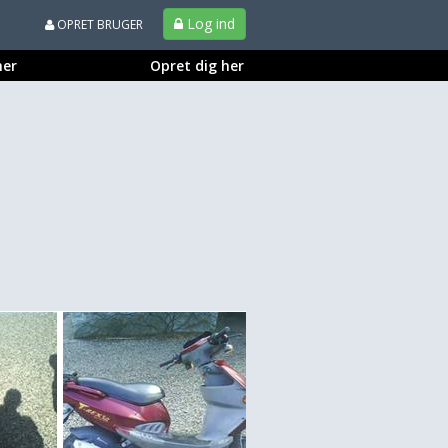
Log ind
OPRET BRUGER
ner
Opret dig her