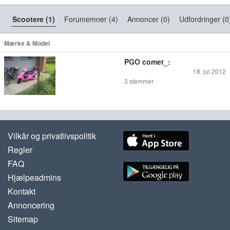
Scootere (1)
Forumemner (4)
Annoncer (0)
Udfordringer (0
Mærke & Model
PGO comet_:
18. jul 2012
3
stemmer
Vilkår og privatlivspolitik
Regler
FAQ
Hjælpeadmins
Kontakt
Annoncering
Sitemap