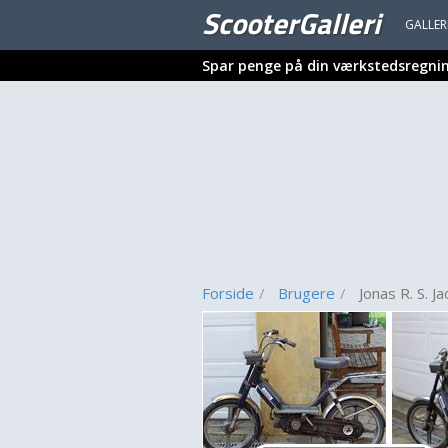
ScooterGalleri
GALLER
Spar penge på din værkstedsregni
Forside
Brugere
Jonas R. S. J