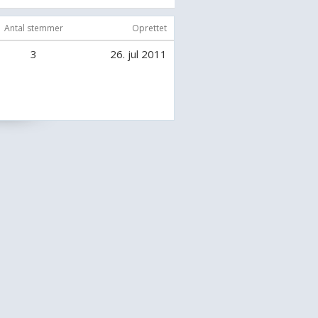
Antal stemmer
Oprettet
3
26. jul 2011