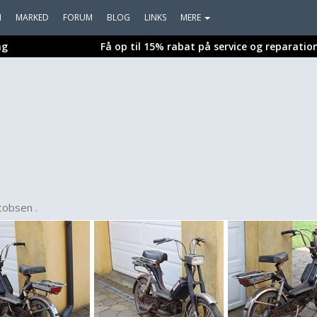
I
MARKED
FORUM
BLOG
LINKS
MERE
ng
Få op til 15% rabat på service og reparatio
acobsen .