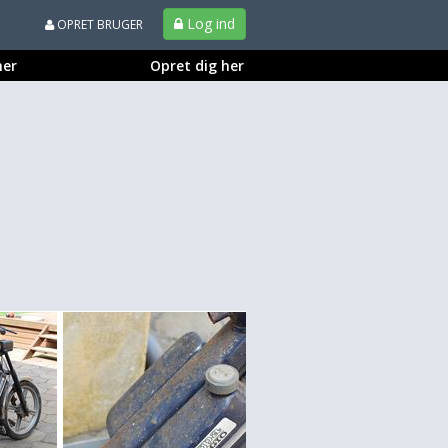
Log ind
OPRET BRUGER
ner
Opret dig her