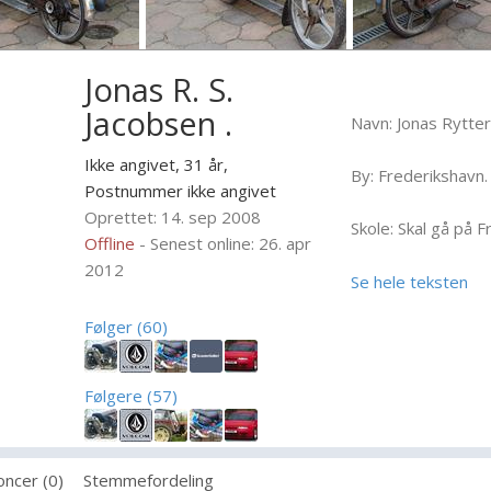
Jonas R. S.
Jacobsen .
Navn: Jonas Rytter
Ikke angivet, 31 år,
By: Frederikshavn.
Postnummer ikke angivet
Oprettet: 14. sep 2008
Skole: Skal gå på 
Offline
- Senest online: 26. apr
2012
Interesse ved Knal
Se hele teksten
knallert og kunne s
Følger (60)
Knallerter jeg har 
-Vespa Bravo.
Følgere (57)
-Vespa Ciao.
ncer (0)
Stemmefordeling