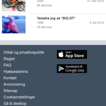
2006
15. mar 2010
60
stemmer
Yamaha jog as *SOLGT*
1996
8. feb 2010
25
stemmer
Vilkår og privatlivspolitik
Regler
FAQ
Hjælpeadmins
Kontakt
Annoncering
Sitemap
Cookieindstillinger
Gå til desktop