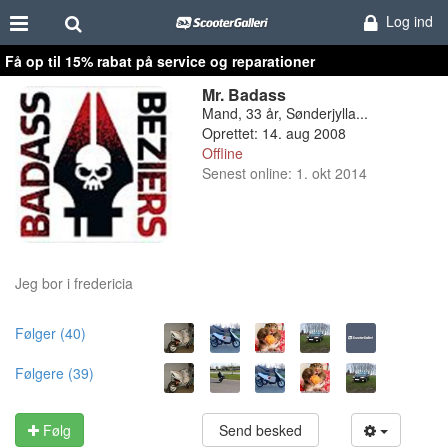
Log ind
Få op til 15% rabat på service og reparationer
Mr. Badass
Mand, 33 år, Sønderjylla...
Oprettet: 14. aug 2008
Offline
Senest online: 1. okt 2014
Jeg bor i fredericia
Følger (40)
Følgere (39)
Følg
Send besked