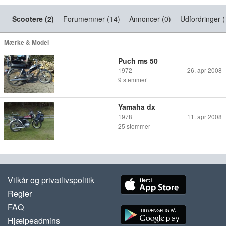
Scootere (2)
Forumemner (14)
Annoncer (0)
Udfordringer (
Mærke & Model
Puch ms 50
1972
26. apr 2008
9
stemmer
Yamaha dx
1978
11. apr 2008
25
stemmer
Vilkår og privatlivspolitik
Regler
FAQ
Hjælpeadmins