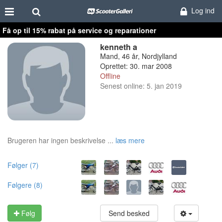
Log ind
Få op til 15% rabat på service og reparationer
kenneth a
Mand, 46 år, Nordjylland
Oprettet: 30. mar 2008
Offline
Senest online: 5. jan 2019
Brugeren har ingen beskrivelse ...
læs mere
Følger (7)
Følgere (8)
Følg
Send besked