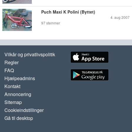
Puch Maxi K Polini (Byttet)
4. aug 2007
97
stemmer
Vilkår og privatlivspolitik
Regler
FAQ
Hjælpeadmins
Kontakt
Annoncering
Sitemap
Cookieindstillinger
Gå til desktop