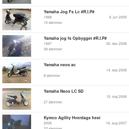
Yamaha Jog Fs Lc #R.I.P#
1998
9. jun 2009
15
stemmer
Yamaha jog fs Opbygget #R.I.P#
1997
30. dec 2008
39
stemmer
Yamaha neos ac
14. sep 2008
8
stemmer
Yamaha Neos LC SD
15. maj 2008
27
stemmer
Kymco Agility Hverdags hest
2006
16. aug 2007
22
stemmer