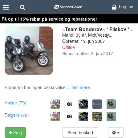
Log ind
Få op til 15% rabat på service og reparationer
~Team Bonderøv~ * Filskov * .
Mand, 33 år, Midt/Vestjy...
Oprettet: 19. jun 2007
Offline
Senest online: 8. jan 2017
Brugeren har ingen beskrivelse ...
læs mere
Følger (76)
Følgere (76)
Følg
Send besked