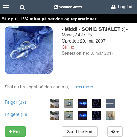
Log ind
Få op til 15% rabat på service og reparationer
• Middi • SONIC STJÅLET :( •
Mand, 34 år, Fyn
Oprettet: 20. maj 2007
Offline
Senest online: 3. mar 2014
Skal du ha noget på den dumme, ...
læs mere
Følger (37)
Følgere (36)
Følg
Send besked