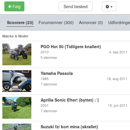
Følg
Send besked
Scootere (23)
Forumemner (300)
Annoncer (0)
Udfordringe
Mærke & Model
PGO Hot 50 (Tidligere knallert)
2010
4. sep 2011
5
stemmer
Yamaha Passola
1985
18. aug 2011
7
stemmer
Aprilia Sonic Efter! (byttet) :´(
2001
15. jun 2011
7
stemmer
Suzuki fz/ kort mina (skrallet)