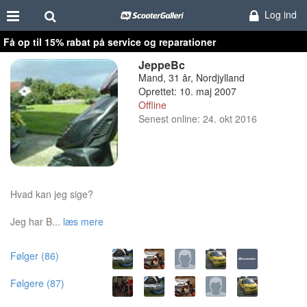
Log ind
Få op til 15% rabat på service og reparationer
JeppeBc
Mand, 31 år, Nordjylland
Oprettet: 10. maj 2007
Offline
Senest online: 24. okt 2016
Hvad kan jeg sige?
Jeg har B...
læs mere
Følger (86)
Følgere (87)