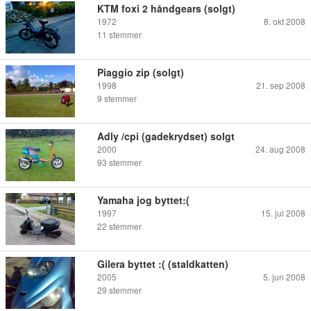
KTM foxi 2 håndgears (solgt)
1972
8. okt 2008
11
stemmer
Piaggio zip (solgt)
1998
21. sep 2008
9
stemmer
Adly /cpi (gadekrydset) solgt
2000
24. aug 2008
93
stemmer
Yamaha jog byttet:(
1997
15. jul 2008
22
stemmer
Gilera byttet :( (staldkatten)
2005
5. jun 2008
29
stemmer