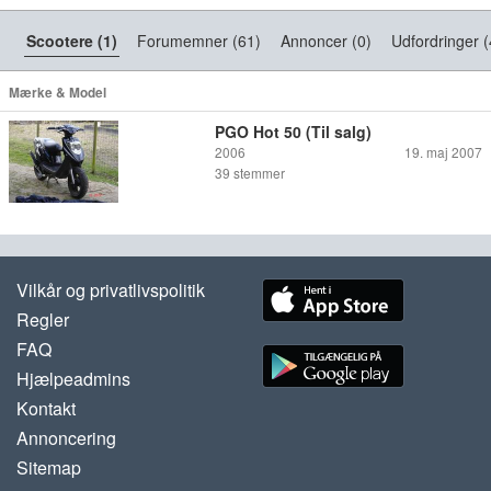
Scootere (1)
Forumemner (61)
Annoncer (0)
Udfordringer (
Mærke & Model
PGO Hot 50 (Til salg)
2006
19. maj 2007
39
stemmer
Vilkår og privatlivspolitik
Regler
FAQ
Hjælpeadmins
Kontakt
Annoncering
Sitemap