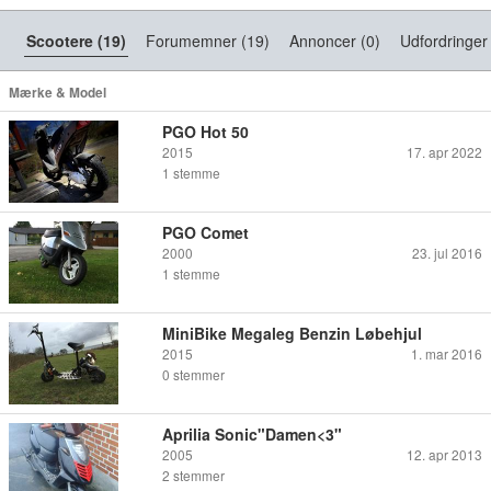
Scootere (19)
Forumemner (19)
Annoncer (0)
Udfordringer
Mærke & Model
PGO Hot 50
2015
17. apr 2022
1
stemme
PGO Comet
2000
23. jul 2016
1
stemme
MiniBike Megaleg Benzin Løbehjul
2015
1. mar 2016
0
stemmer
Aprilia Sonic"Damen<3"
2005
12. apr 2013
2
stemmer