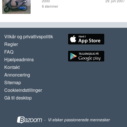
2000
29. jun 2007
6
stemmer
Vilkår og privatlivspolitik
Regler
FAQ
Hjælpeadmins
Kontakt
Annoncering
Sitemap
Cookieindstillinger
Gå til desktop
-
Vi elsker passionerede mennesker