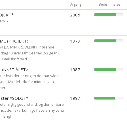
Årgang
Bedømmelse
ROJEKT*
2005
øm :x
 RMC (PROJEKT)
1979
R JEG MIN KREIDLER!! Tilhørende
tag "universal" Gearled 2-3 gear KF
Dækskrift hvid ...
ais.<STJÅLET>
1987
filter hvis der er nogen der har sådan
v igen : Middel - du for middel igen,
ere...
ster *SOLGT*
1997
tor rigtig godt i stand, og den er bare
nu.. den skal kun lige have en ny ventil
 mangl...