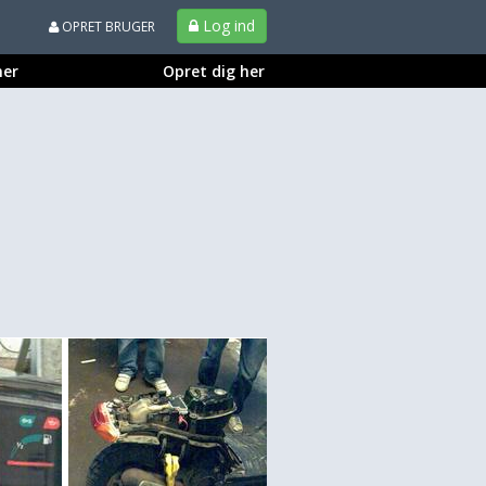
Log ind
OPRET BRUGER
ner
Opret dig her