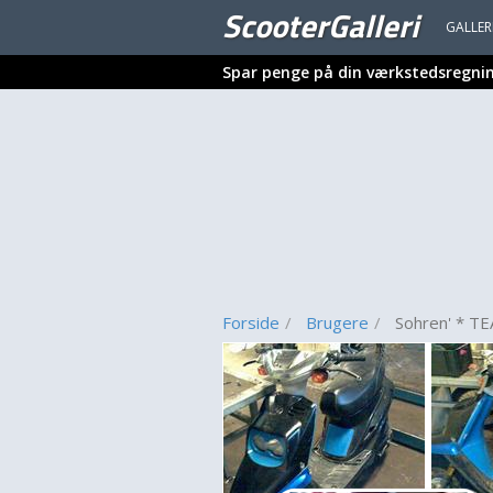
ScooterGalleri
GALLER
Spar penge på din værkstedsregni
Forside
Brugere
Sohren' * T