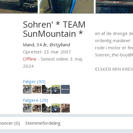
Sohren' * TEAM
SunMountain *
en af de drenge de
ordenlig maskine!
Mand, 34 år,
Østjylland
rode i motor er fee
Oprettet: 23. mar 2007
Soeren_the-boy@ho
Offline
- Senest online: 3. maj
2024
ELSKER MIN KREID
Følger (30)
Følgere (29)
noncer (0)
Stemmefordeling