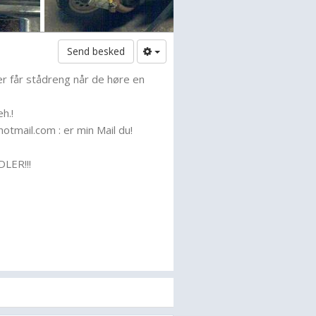
Send besked
r får stådreng når de høre en
h.!
tmail.com : er min Mail du!
LER!!!