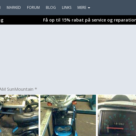
I
MARKED
FORUM
BLOG
LINKS
MERE
ng
Få op til 15% rabat på service og reparatio
EAM SunMountain *