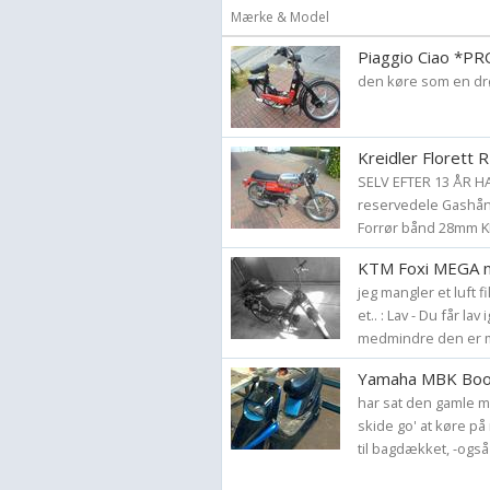
Mærke & Model
Piaggio Ciao *P
den køre som en dr
Kreidler Florett
SELV EFTER 13 ÅR HA
reservedele Gashånd
Forrør bånd 28mm KF 
KTM Foxi MEGA n
jeg mangler et luft 
et.. : Lav - Du får la
medmindre den er m
Yamaha MBK Boo
har sat den gamle mo
skide go' at køre på 
til bagdækket, -også