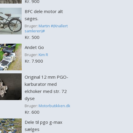
Kr. 900
BFC dele motor alt
søges.
Bruger:
Martin #(Knallert
samleren)#
Kr. 500
Andet Go
Bruger:
Kim R
Kr. 7.900
Original 12 mm PGO-
karburator med
elchoker med str. 72
dyse
Bruger:
Motorbutikken.dk
Kr. 600
Dele til pgo g-max
sælges