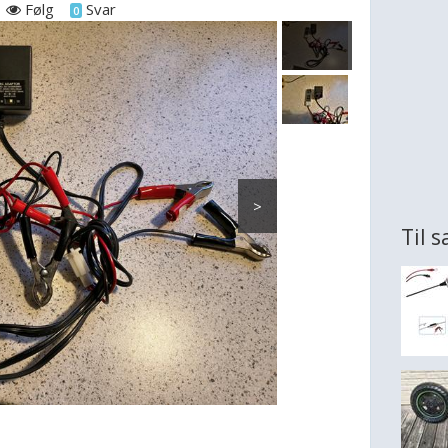
Følg
Svar
0
>
Til 