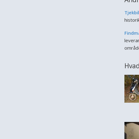
Tjekbi
histor
Findm
leveran
områd
Hvad