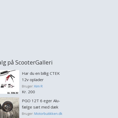
salg på ScooterGalleri
Har du en billig CTEK
12v oplader
Bruger:
Kim R
Kr. 200
PGO 12T 6 eger Alu-
fælge sæt med dæk
Bruger:
Motorbutikken.dk