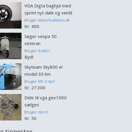
VGA Digta baghjul med
sprint nyt dæk og ventil
Bruger:
Motorbutikken.dk
Kr. 400
Søger vespa 50
veteran
Bruger:
Evald C
Byd!
Skyteam Sky800 el
model 30 km
Bruger:
MC-X ApS
Kr. 27.300
Dele til vga gev1000
sælges
Bruger:
Kim R
Kr. 50
e tjenester