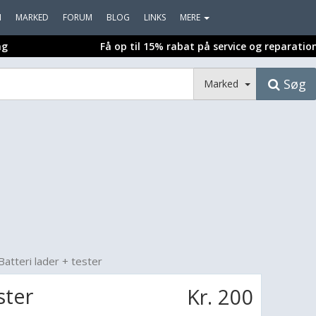
I
MARKED
FORUM
BLOG
LINKS
MERE
ng
Få op til 15% rabat på service og reparatio
Søg
Marked
Batteri lader + tester
ster
Kr. 200