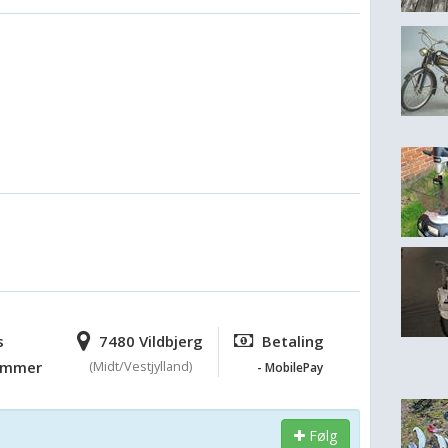
s
7480 Vildbjerg
Betaling
ummer
(Midt/Vestjylland)
- MobilePay
Følg