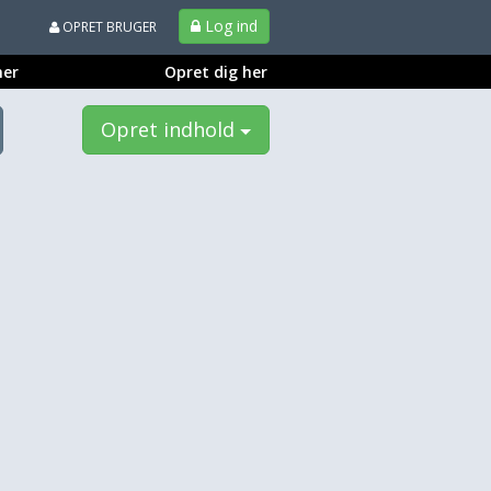
Log ind
OPRET BRUGER
ner
Opret dig her
Opret indhold