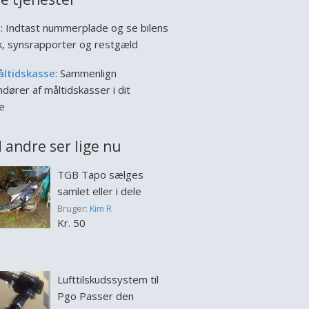
l
: Indtast nummerplade og se bilens
ik, synsrapporter og restgæld
åltidskasse
: Sammenlign
dører af måltidskasser i dit
e
 andre ser lige nu
TGB Tapo sælges
samlet eller i dele
Bruger:
Kim R
Kr. 50
Lufttilskudssystem til
Pgo Passer den